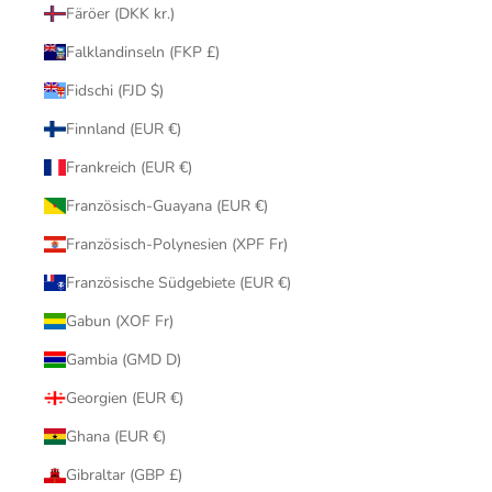
Färöer (DKK kr.)
Falklandinseln (FKP £)
Fidschi (FJD $)
Finnland (EUR €)
Frankreich (EUR €)
Französisch-Guayana (EUR €)
Französisch-Polynesien (XPF Fr)
Französische Südgebiete (EUR €)
Gabun (XOF Fr)
Gambia (GMD D)
Georgien (EUR €)
Ghana (EUR €)
Gibraltar (GBP £)