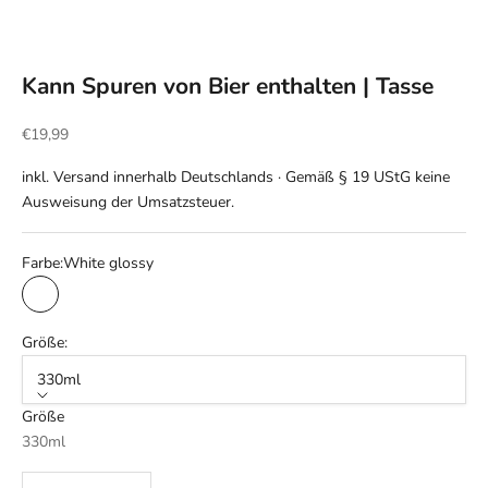
Kann Spuren von Bier enthalten | Tasse
Angebot
€19,99
inkl. Versand innerhalb Deutschlands · Gemäß § 19 UStG keine
Ausweisung der Umsatzsteuer.
Farbe:
White glossy
White glossy
Größe:
330ml
Größe
330ml
Anzahl verringern
Anzahl erhöhen