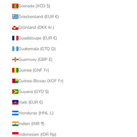
Grenada (XCD $)
Griechenland (EUR €)
Grönland (DKK kr.)
Guadeloupe (EUR €)
Guatemala (GTQ Q)
Guernsey (GBP £)
Guinea (GNF Fr)
Guinea-Bissau (XOF Fr)
Guyana (GYD $)
Haiti (EUR €)
Honduras (HNL L)
Indien (INR ₹)
Indonesien (IDR Rp)