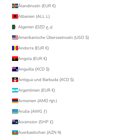
Ålandinseln (EUR €)
Albanien (ALL L)
Algerien (DZD د.ج)
Amerikanische Überseeinseln (USD $)
Andorra (EUR €)
Angola (EUR €)
Anguilla (XCD $)
Antigua und Barbuda (XCD $)
Argentinien (EUR €)
Armenien (AMD դր.)
Aruba (AWG ƒ)
Ascension (SHP £)
Aserbaidschan (AZN ₼)