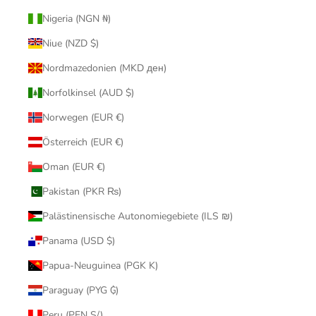
Nigeria (NGN ₦)
Niue (NZD $)
Nordmazedonien (MKD ден)
Norfolkinsel (AUD $)
Norwegen (EUR €)
Österreich (EUR €)
Oman (EUR €)
Pakistan (PKR ₨)
Palästinensische Autonomiegebiete (ILS ₪)
Panama (USD $)
Papua-Neuguinea (PGK K)
Paraguay (PYG ₲)
Peru (PEN S/)