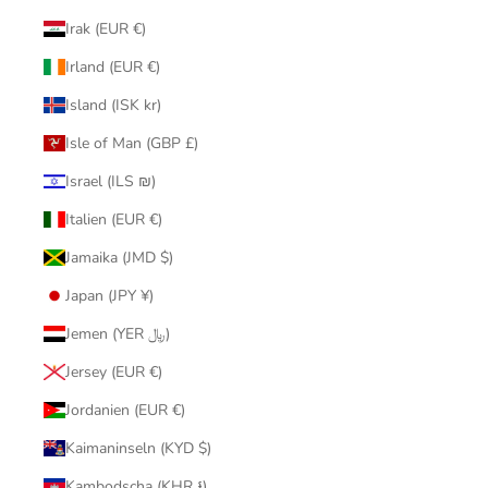
Irak (EUR €)
Irland (EUR €)
Island (ISK kr)
Isle of Man (GBP £)
Israel (ILS ₪)
Italien (EUR €)
Jamaika (JMD $)
Japan (JPY ¥)
Jemen (YER ﷼)
Jersey (EUR €)
Jordanien (EUR €)
Kaimaninseln (KYD $)
Kambodscha (KHR ៛)