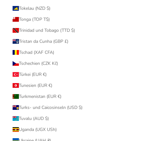
Tokelau (NZD $)
Tonga (TOP T$)
Trinidad und Tobago (TTD $)
Tristan da Cunha (GBP £)
Tschad (XAF CFA)
Tschechien (CZK Kč)
Türkei (EUR €)
Tunesien (EUR €)
Turkmenistan (EUR €)
Turks- und Caicosinseln (USD $)
Tuvalu (AUD $)
Uganda (UGX USh)
Ukraine (UAH ₴)