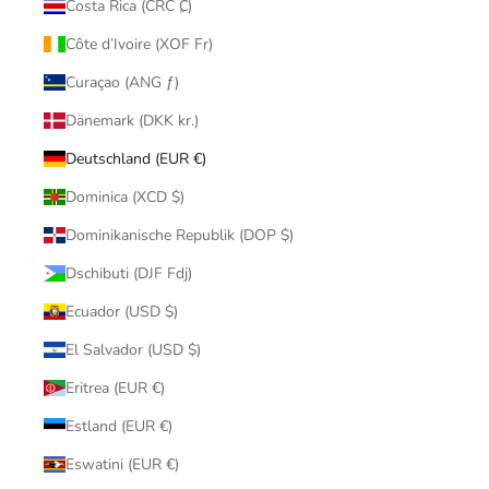
Costa Rica (CRC ₡)
Côte d’Ivoire (XOF Fr)
Curaçao (ANG ƒ)
Dänemark (DKK kr.)
Deutschland (EUR €)
Dominica (XCD $)
Dominikanische Republik (DOP $)
Dschibuti (DJF Fdj)
Ecuador (USD $)
El Salvador (USD $)
Eritrea (EUR €)
Estland (EUR €)
Eswatini (EUR €)