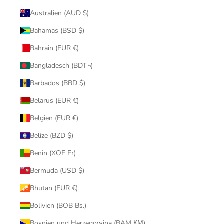
Australien (AUD $)
Bahamas (BSD $)
Bahrain (EUR €)
Bangladesch (BDT ৳)
Barbados (BBD $)
Belarus (EUR €)
Belgien (EUR €)
Belize (BZD $)
Benin (XOF Fr)
Bermuda (USD $)
Bhutan (EUR €)
Bolivien (BOB Bs.)
Bosnien und Herzegowina (BAM КМ)