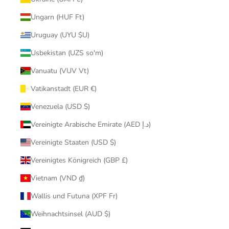
Ungarn (HUF Ft)
Uruguay (UYU $U)
Usbekistan (UZS so'm)
Vanuatu (VUV Vt)
Vatikanstadt (EUR €)
Venezuela (USD $)
Vereinigte Arabische Emirate (AED د.إ)
Vereinigte Staaten (USD $)
Vereinigtes Königreich (GBP £)
Vietnam (VND ₫)
Wallis und Futuna (XPF Fr)
Weihnachtsinsel (AUD $)