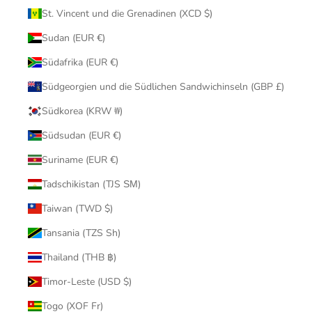
St. Vincent und die Grenadinen (XCD $)
Sudan (EUR €)
Südafrika (EUR €)
Südgeorgien und die Südlichen Sandwichinseln (GBP £)
Südkorea (KRW ₩)
Südsudan (EUR €)
Suriname (EUR €)
Tadschikistan (TJS ЅМ)
Taiwan (TWD $)
Tansania (TZS Sh)
Thailand (THB ฿)
Timor-Leste (USD $)
Togo (XOF Fr)