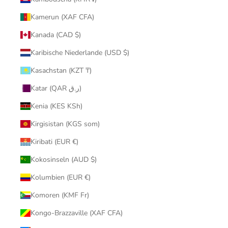
Kamerun (XAF CFA)
Kanada (CAD $)
Karibische Niederlande (USD $)
Kasachstan (KZT ₸)
Katar (QAR ر.ق)
Kenia (KES KSh)
Kirgisistan (KGS som)
Kiribati (EUR €)
Kokosinseln (AUD $)
Kolumbien (EUR €)
Komoren (KMF Fr)
Kongo-Brazzaville (XAF CFA)