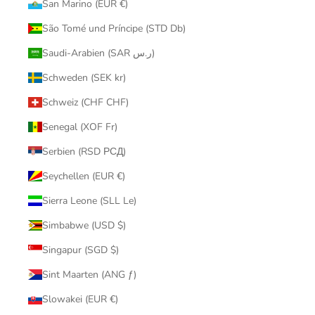
San Marino (EUR €)
São Tomé und Príncipe (STD Db)
Saudi-Arabien (SAR ر.س)
Schweden (SEK kr)
Schweiz (CHF CHF)
Senegal (XOF Fr)
Serbien (RSD РСД)
Seychellen (EUR €)
Sierra Leone (SLL Le)
Simbabwe (USD $)
Singapur (SGD $)
Sint Maarten (ANG ƒ)
Slowakei (EUR €)