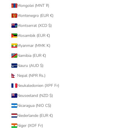
Mongolei (MNT ₮)
Montenegro (EUR €)
Montserrat (XCD $)
Mosambik (EUR €)
Myanmar (MMK K)
Namibia (EUR €)
Nauru (AUD $)
Nepal (NPR Rs.)
Neukaledonien (XPF Fr)
Neuseeland (NZD $)
Nicaragua (NIO C$)
Niederlande (EUR €)
Niger (XOF Fr)