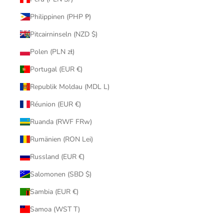
Philippinen (PHP ₱)
Pitcairninseln (NZD $)
Polen (PLN zł)
Portugal (EUR €)
Republik Moldau (MDL L)
Réunion (EUR €)
Ruanda (RWF FRw)
Rumänien (RON Lei)
Russland (EUR €)
Salomonen (SBD $)
Sambia (EUR €)
Samoa (WST T)