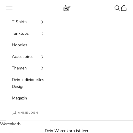
Zum Inhalt springen
Menü
Suchen
Waren
Bierista
T-Shirts
Tanktops
Hoodies
Accessoires
Themen
Dein individuelles
Design
Magazin
ANMELDEN
Warenkorb
Dein Warenkorb ist leer