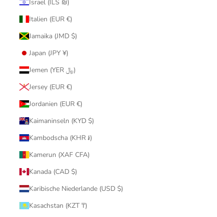
Israel (ILS ₪)
Italien (EUR €)
Jamaika (JMD $)
Japan (JPY ¥)
Jemen (YER ﷼)
Jersey (EUR €)
Jordanien (EUR €)
Kaimaninseln (KYD $)
Kambodscha (KHR ៛)
Kamerun (XAF CFA)
Kanada (CAD $)
Karibische Niederlande (USD $)
Kasachstan (KZT ₸)