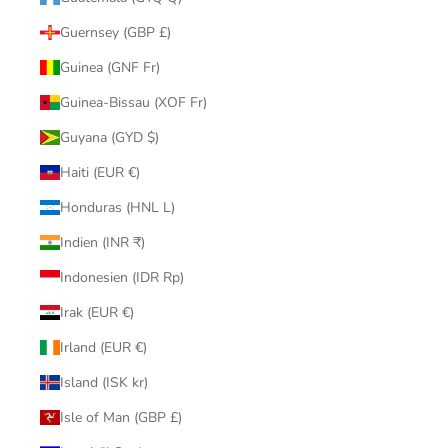
Guernsey (GBP £)
Guinea (GNF Fr)
Guinea-Bissau (XOF Fr)
Guyana (GYD $)
Haiti (EUR €)
Honduras (HNL L)
Indien (INR ₹)
Indonesien (IDR Rp)
Irak (EUR €)
Irland (EUR €)
Island (ISK kr)
Isle of Man (GBP £)