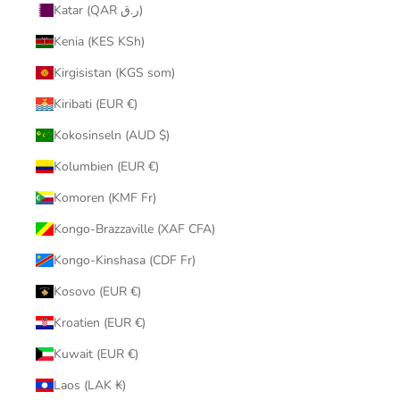
Katar (QAR ر.ق)
Kenia (KES KSh)
Kirgisistan (KGS som)
Kiribati (EUR €)
Kokosinseln (AUD $)
Kolumbien (EUR €)
Komoren (KMF Fr)
Kongo-Brazzaville (XAF CFA)
Kongo-Kinshasa (CDF Fr)
Kosovo (EUR €)
Kroatien (EUR €)
Kuwait (EUR €)
Laos (LAK ₭)