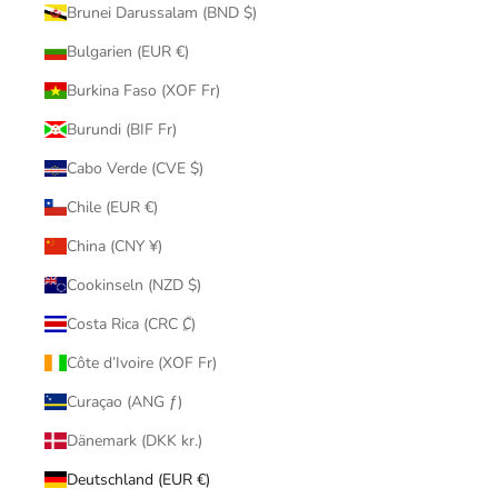
Brunei Darussalam (BND $)
Bulgarien (EUR €)
Burkina Faso (XOF Fr)
Burundi (BIF Fr)
Cabo Verde (CVE $)
Chile (EUR €)
China (CNY ¥)
Cookinseln (NZD $)
Costa Rica (CRC ₡)
Côte d’Ivoire (XOF Fr)
Curaçao (ANG ƒ)
Dänemark (DKK kr.)
Deutschland (EUR €)