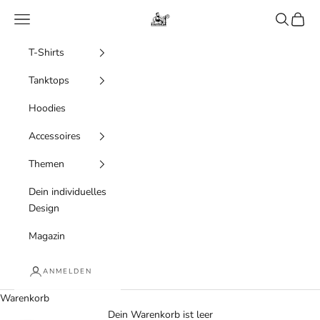
Zum Inhalt springen
Menü
Suchen
Waren
Bierista
T-Shirts
Tanktops
Hoodies
Accessoires
Themen
Dein individuelles
Design
Magazin
ANMELDEN
Warenkorb
Dein Warenkorb ist leer