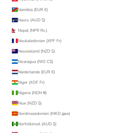
Namibia (EUR €)
Nauru (AUD $)
Nepal (NPR Rs.)
Neukaledonien (XPF Fr)
Neuseeland (NZD $)
Nicaragua (NIO C$)
Niederlande (EUR €)
Niger (XOF Fr)
Nigeria (NGN ₦)
Niue (NZD $)
Nordmazedonien (MKD ден)
Norfolkinsel (AUD $)