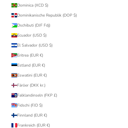
Dominica (XCD $)
Dominikanische Republik (DOP $)
Dschibuti (DJF Fdj)
Ecuador (USD $)
El Salvador (USD $)
Eritrea (EUR €)
Estland (EUR €)
Eswatini (EUR €)
Färöer (DKK kr.)
Falklandinseln (FKP £)
Fidschi (FJD $)
Finnland (EUR €)
Frankreich (EUR €)