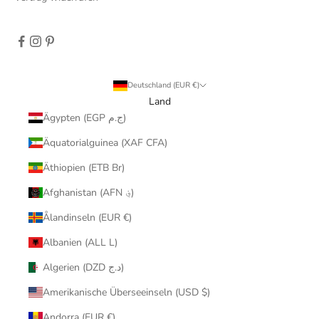
Deutschland (EUR €)
Land
Ägypten (EGP ج.م)
Äquatorialguinea (XAF CFA)
Äthiopien (ETB Br)
Afghanistan (AFN ؋)
Ålandinseln (EUR €)
Albanien (ALL L)
Algerien (DZD د.ج)
Amerikanische Überseeinseln (USD $)
Andorra (EUR €)