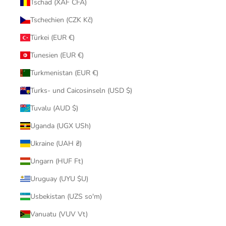
Tschad (XAF CFA)
Tschechien (CZK Kč)
Türkei (EUR €)
Tunesien (EUR €)
Turkmenistan (EUR €)
Turks- und Caicosinseln (USD $)
Tuvalu (AUD $)
Uganda (UGX USh)
Ukraine (UAH ₴)
Ungarn (HUF Ft)
Uruguay (UYU $U)
Usbekistan (UZS so'm)
Vanuatu (VUV Vt)