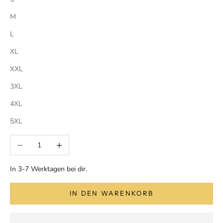
M
L
XL
XXL
3XL
4XL
5XL
Anzahl verringern
Anzahl erhöhen
In 3-7 Werktagen bei dir.
IN DEN WARENKORB