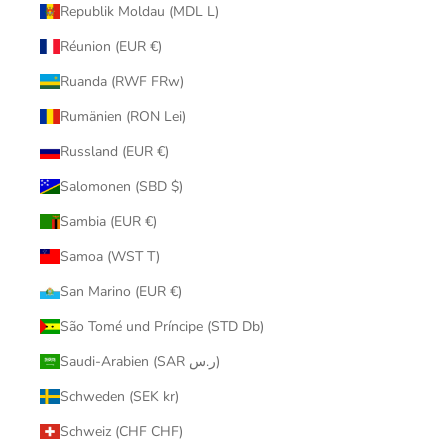
Republik Moldau (MDL L)
Réunion (EUR €)
Ruanda (RWF FRw)
Rumänien (RON Lei)
Russland (EUR €)
Salomonen (SBD $)
Sambia (EUR €)
Samoa (WST T)
San Marino (EUR €)
São Tomé und Príncipe (STD Db)
Saudi-Arabien (SAR ر.س)
Schweden (SEK kr)
Schweiz (CHF CHF)