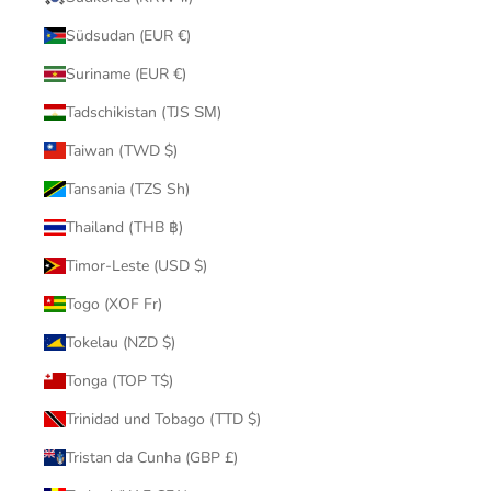
Südsudan (EUR €)
Suriname (EUR €)
Tadschikistan (TJS ЅМ)
Taiwan (TWD $)
Tansania (TZS Sh)
Thailand (THB ฿)
Timor-Leste (USD $)
Togo (XOF Fr)
Tokelau (NZD $)
Tonga (TOP T$)
Trinidad und Tobago (TTD $)
Tristan da Cunha (GBP £)