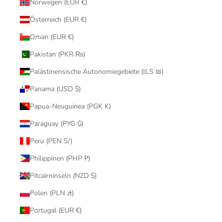
Norwegen (EUR €)
Österreich (EUR €)
Oman (EUR €)
Pakistan (PKR ₨)
Palästinensische Autonomiegebiete (ILS ₪)
Panama (USD $)
Papua-Neuguinea (PGK K)
Paraguay (PYG ₲)
Peru (PEN S/)
Philippinen (PHP ₱)
Pitcairninseln (NZD $)
Polen (PLN zł)
Portugal (EUR €)