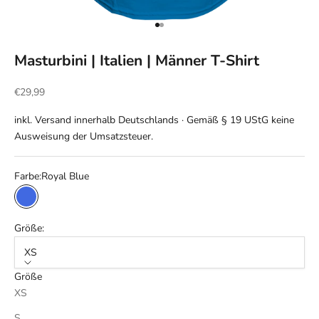
Gehe zu Element 1
Gehe zu Element 2
Masturbini | Italien | Männer T-Shirt
Angebot
€29,99
inkl. Versand innerhalb Deutschlands · Gemäß § 19 UStG keine
Ausweisung der Umsatzsteuer.
Farbe:
Royal Blue
Royal Blue
Größe:
XS
Größe
XS
S