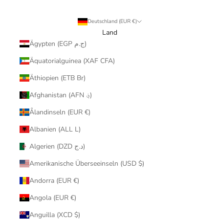
Deutschland (EUR €)
Land
Ägypten (EGP ج.م)
Äquatorialguinea (XAF CFA)
Äthiopien (ETB Br)
Afghanistan (AFN ؋)
Ålandinseln (EUR €)
Albanien (ALL L)
Algerien (DZD د.ج)
Amerikanische Überseeinseln (USD $)
Andorra (EUR €)
Angola (EUR €)
Anguilla (XCD $)