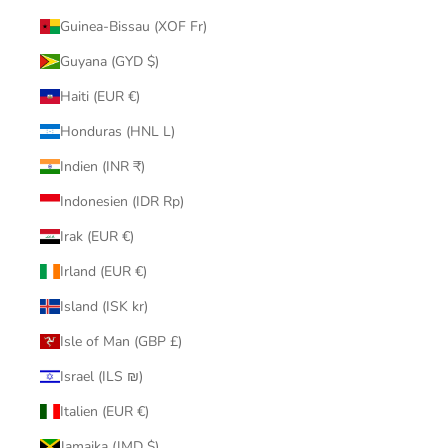
Guinea-Bissau (XOF Fr)
Guyana (GYD $)
Haiti (EUR €)
Honduras (HNL L)
Indien (INR ₹)
Indonesien (IDR Rp)
Irak (EUR €)
Irland (EUR €)
Island (ISK kr)
Isle of Man (GBP £)
Israel (ILS ₪)
Italien (EUR €)
Jamaika (JMD $)