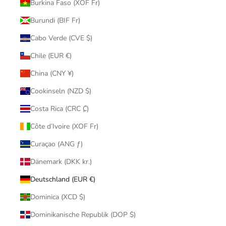
Burkina Faso (XOF Fr)
Burundi (BIF Fr)
Cabo Verde (CVE $)
Chile (EUR €)
China (CNY ¥)
Cookinseln (NZD $)
Costa Rica (CRC ₡)
Côte d’Ivoire (XOF Fr)
Curaçao (ANG ƒ)
Dänemark (DKK kr.)
Deutschland (EUR €)
Dominica (XCD $)
Dominikanische Republik (DOP $)