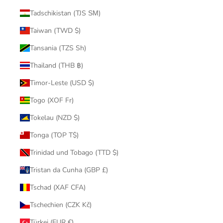
Tadschikistan (TJS ЅМ)
Taiwan (TWD $)
Tansania (TZS Sh)
Thailand (THB ฿)
Timor-Leste (USD $)
Togo (XOF Fr)
Tokelau (NZD $)
Tonga (TOP T$)
Trinidad und Tobago (TTD $)
Tristan da Cunha (GBP £)
Tschad (XAF CFA)
Tschechien (CZK Kč)
Türkei (EUR €)