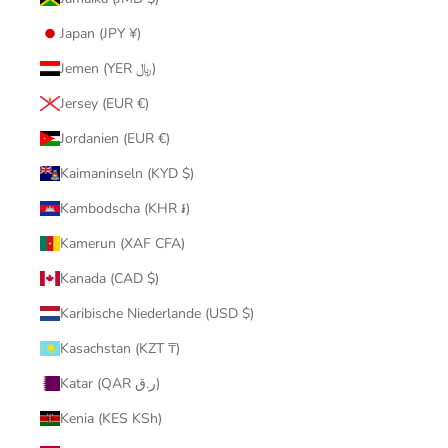
Japan (JPY ¥)
Jemen (YER ﷼)
Jersey (EUR €)
Jordanien (EUR €)
Kaimaninseln (KYD $)
Kambodscha (KHR ៛)
Kamerun (XAF CFA)
Kanada (CAD $)
Karibische Niederlande (USD $)
Kasachstan (KZT ₸)
Katar (QAR ر.ق)
Kenia (KES KSh)