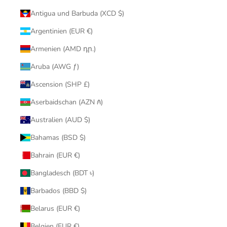
Antigua und Barbuda (XCD $)
Argentinien (EUR €)
Armenien (AMD դր.)
Aruba (AWG ƒ)
Ascension (SHP £)
Aserbaidschan (AZN ₼)
Australien (AUD $)
Bahamas (BSD $)
Bahrain (EUR €)
Bangladesch (BDT ৳)
Barbados (BBD $)
Belarus (EUR €)
Belgien (EUR €)