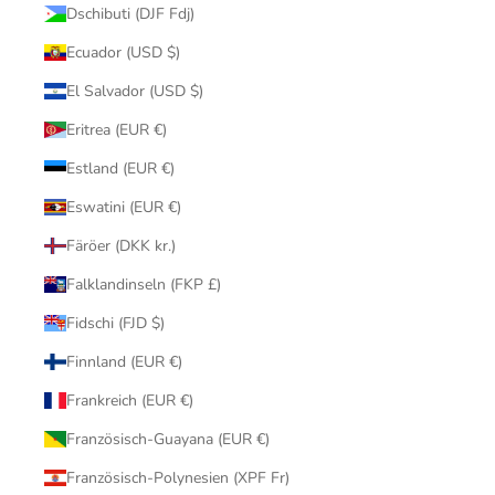
Dschibuti (DJF Fdj)
Ecuador (USD $)
El Salvador (USD $)
Eritrea (EUR €)
Estland (EUR €)
Eswatini (EUR €)
Färöer (DKK kr.)
Falklandinseln (FKP £)
Fidschi (FJD $)
Finnland (EUR €)
Frankreich (EUR €)
Französisch-Guayana (EUR €)
Französisch-Polynesien (XPF Fr)