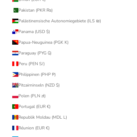
Pakistan (PKR ₨)
Palästinensische Autonomiegebiete (ILS ₪)
Panama (USD $)
Papua-Neuguinea (PGK K)
Paraguay (PYG ₲)
Peru (PEN S/)
Philippinen (PHP ₱)
Pitcairninseln (NZD $)
Polen (PLN zł)
Portugal (EUR €)
Republik Moldau (MDL L)
Réunion (EUR €)