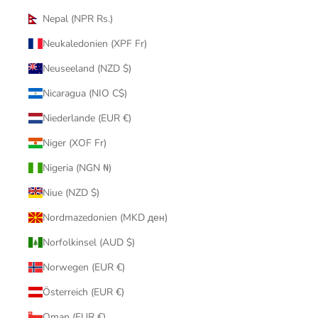
Nepal (NPR Rs.)
Neukaledonien (XPF Fr)
Neuseeland (NZD $)
Nicaragua (NIO C$)
Niederlande (EUR €)
Niger (XOF Fr)
Nigeria (NGN ₦)
Niue (NZD $)
Nordmazedonien (MKD ден)
Norfolkinsel (AUD $)
Norwegen (EUR €)
Österreich (EUR €)
Oman (EUR €)