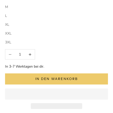
M
L
XL
XXL
3XL
Anzahl verringern
Anzahl erhöhen
In 3-7 Werktagen bei dir.
IN DEN WARENKORB