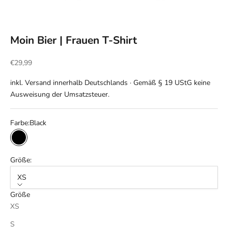
Moin Bier | Frauen T-Shirt
Angebot
€29,99
inkl. Versand innerhalb Deutschlands · Gemäß § 19 UStG keine
Ausweisung der Umsatzsteuer.
Farbe:
Black
Black
Größe:
XS
Größe
XS
S