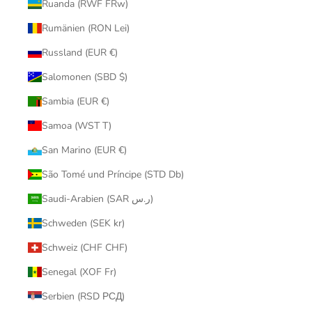
Ruanda (RWF FRw)
Rumänien (RON Lei)
Russland (EUR €)
Salomonen (SBD $)
Sambia (EUR €)
Samoa (WST T)
San Marino (EUR €)
São Tomé und Príncipe (STD Db)
Saudi-Arabien (SAR ر.س)
Schweden (SEK kr)
Schweiz (CHF CHF)
Senegal (XOF Fr)
Serbien (RSD РСД)