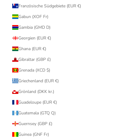
Französische Südgebiete (EUR €)
Gabun (XOF Fr)
Gambia (GMD D)
Georgien (EUR €)
Ghana (EUR €)
Gibraltar (GBP £)
Grenada (XCD $)
Griechenland (EUR €)
Grönland (DKK kr.)
Guadeloupe (EUR €)
Guatemala (GTQ Q)
Guernsey (GBP £)
Guinea (GNF Fr)