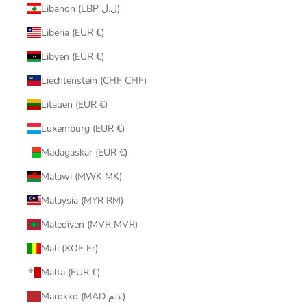
Libanon (LBP ل.ل)
Liberia (EUR €)
Libyen (EUR €)
Liechtenstein (CHF CHF)
Litauen (EUR €)
Luxemburg (EUR €)
Madagaskar (EUR €)
Malawi (MWK MK)
Malaysia (MYR RM)
Malediven (MVR MVR)
Mali (XOF Fr)
Malta (EUR €)
Marokko (MAD د.م.)