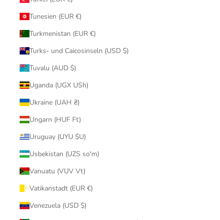
Tunesien (EUR €)
Turkmenistan (EUR €)
Turks- und Caicosinseln (USD $)
Tuvalu (AUD $)
Uganda (UGX USh)
Ukraine (UAH ₴)
Ungarn (HUF Ft)
Uruguay (UYU $U)
Usbekistan (UZS so'm)
Vanuatu (VUV Vt)
Vatikanstadt (EUR €)
Venezuela (USD $)