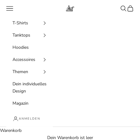
Zum Inhalt springen
Menü
Suchen
Waren
Bierista
T-Shirts
Tanktops
Hoodies
Accessoires
Themen
Dein individuelles
Design
Magazin
ANMELDEN
Warenkorb
Dein Warenkorb ist leer